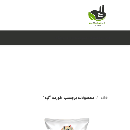
همه محصولات
حبوبات
ادویه
برنج
غلات
خانه
محصولات برچسب خورده “لپه”