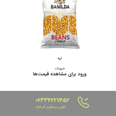
لپه
حبوبات
02334227452
تلفن مستقیم کارخانه