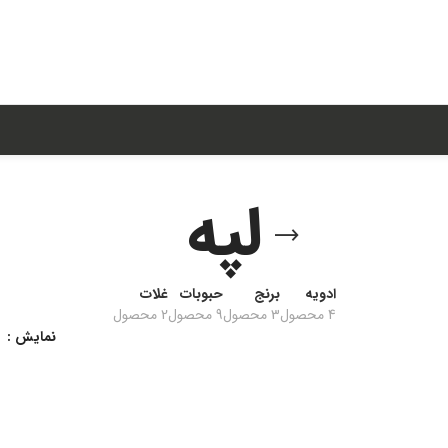
لپه
ادویه
برنج
حبوبات
غلات
4 محصول
3 محصول
9 محصول
2 محصول
نمایش